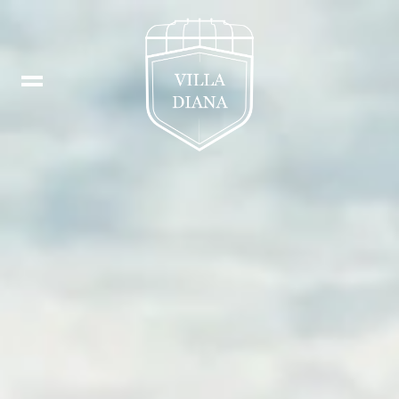
Prenota
EN
Fb
DE
In